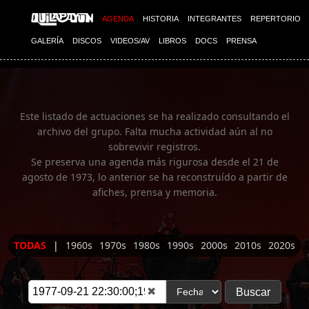
Imagen 01
AGENDA
HISTORIA
INTEGRANTES
REPERTORIO
GALERÍA
DISCOS
VIDEOS/AV
LIBROS
DOCS
PRENSA
Este listado de actuaciones se ha realizado consultando el
archivo del grupo. Falta mucha actividad aún al no
sobrevivir registros.
Se preserva una agenda más rigurosa desde el 21 de
agosto de 1973, lo anterior se ha reconstruído a partir de
afiches, prensa y memoria.
TODAS
|
1960s
1970s
1980s
1990s
2000s
2010s
2020s
✖