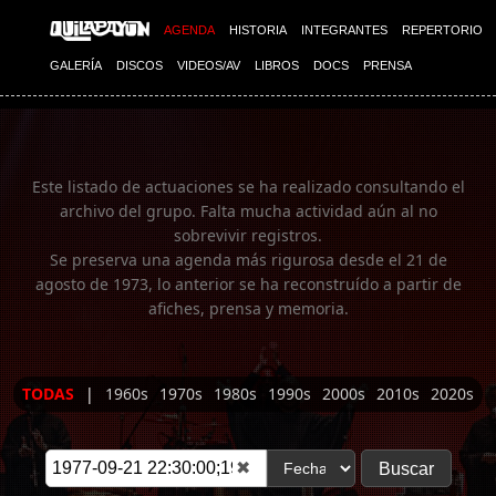
Imagen 01
AGENDA
HISTORIA
INTEGRANTES
REPERTORIO
GALERÍA
DISCOS
VIDEOS/AV
LIBROS
DOCS
PRENSA
Este listado de actuaciones se ha realizado consultando el
archivo del grupo. Falta mucha actividad aún al no
sobrevivir registros.
Se preserva una agenda más rigurosa desde el 21 de
agosto de 1973, lo anterior se ha reconstruído a partir de
afiches, prensa y memoria.
TODAS
|
1960s
1970s
1980s
1990s
2000s
2010s
2020s
✖