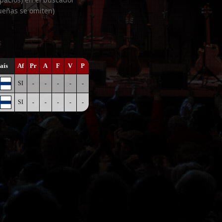
ueñas se omiten)
aís
Af
Pr
A
F
V
P
SI
-
-
-
-
-
SI
-
-
-
-
-