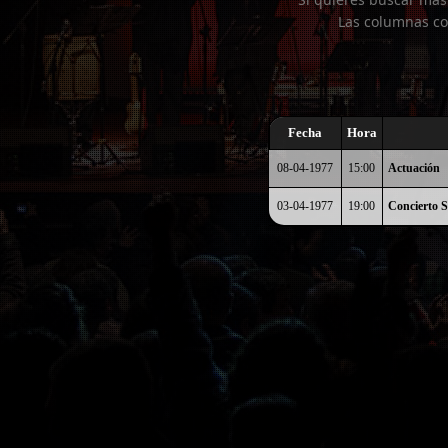
Las columnas co
Fecha
Hora
08-04-1977
15:00
Actuación
03-04-1977
19:00
Concierto S