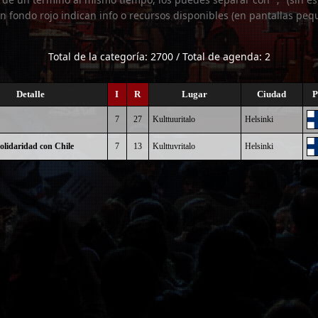
n fondo rojo indican info o recursos disponibles (en pantallas peq
Total de la categoría: 2700 / Total de agenda: 2
Detalle
I
R
Lugar
Ciudad
P
7
27
Kulttuuritalo
Helsinki
olidaridad con Chile
7
13
Kulttuvritalo
Helsinki