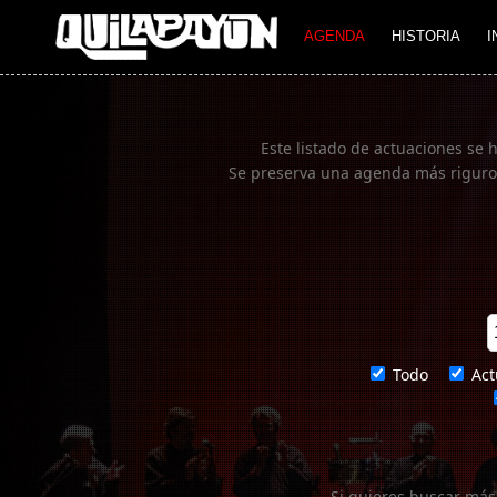
Imagen 01
AGENDA
HISTORIA
I
Este listado de actuaciones se 
Se preserva una agenda más rigurosa
Todo
Act
Si quieres buscar más