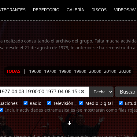
NTEGRANTES
REPERTORIO
GALERÍA
DISCOS
VIDEOS/AV
ha realizado consultando el archivo del grupo. Falta mucha actividad
 desde el 21 de agosto de 1973, lo anterior se ha reconstruído a 
TODAS
|
1960s
1970s
1980s
1990s
2000s
2010s
2020s
✖
uaciones
Radio
Televisión
Medio Digital
Estudi
Incluir actividades extramusicales (se mostrarán como filas roja
 de un término al mismo tiempo, los puedes separar con ";" (sin es