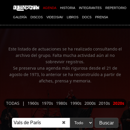
Imagen 01
AGENDA
HISTORIA
INTEGRANTES
REPERTORIO
GALERÍA
DISCOS
VIDEOS/AV
LIBROS
DOCS
PRENSA
Este listado de actuaciones se ha realizado consultando el
archivo del grupo. Falta mucha actividad aún al no
sobrevivir registros.
Se preserva una agenda más rigurosa desde el 21 de
agosto de 1973, lo anterior se ha reconstruído a partir de
afiches, prensa y memoria.
TODAS
|
1960s
1970s
1980s
1990s
2000s
2010s
2020s
✖