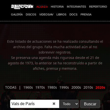
Imagen 01
AGENDA
HISTORIA
INTEGRANTES
REPERTORIO
GALERÍA
DISCOS
VIDEOS/AV
LIBROS
DOCS
PRENSA
Este listado de actuaciones se ha realizado consultando el
archivo del grupo. Falta mucha actividad aún al no
sobrevivir registros.
Se preserva una agenda más rigurosa desde el 21 de
agosto de 1973, lo anterior se ha reconstruído a partir de
afiches, prensa y memoria.
TODAS
|
1960s
1970s
1980s
1990s
2000s
2010s
2020s
✖