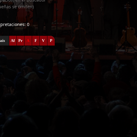
ueñas se omiten)
erpretaciones: 0
aís
Af
Pr
A
F
V
P