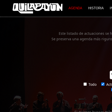
Imagen 01
AGENDA
HISTORIA
I
Este listado de actuaciones se 
Se preserva una agenda más rigurosa
Todo
Act
Si quieres buscar más