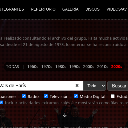
NTEGRANTES
REPERTORIO
GALERÍA
DISCOS
VIDEOS/AV
ha realizado consultando el archivo del grupo. Falta mucha actividad
 desde el 21 de agosto de 1973, lo anterior se ha reconstruído a 
TODAS
|
1960s
1970s
1980s
1990s
2000s
2010s
2020s
✖
uaciones
Radio
Televisión
Medio Digital
Estudi
Incluir actividades extramusicales (se mostrarán como filas roja
 de un término al mismo tiempo, los puedes separar con ";" (sin es