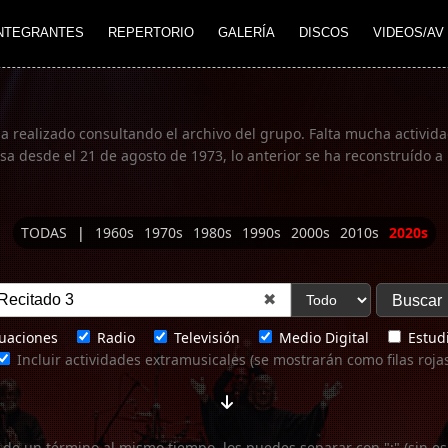
NTEGRANTES
REPERTORIO
GALERÍA
DISCOS
VIDEOS/AV
ha realizado consultando el archivo del grupo. Falta mucha actividad
 desde el 21 de agosto de 1973, lo anterior se ha reconstruído a 
TODAS
|
1960s
1970s
1980s
1990s
2000s
2010s
2020s
✖
uaciones
Radio
Televisión
Medio Digital
Estudi
Incluir actividades extramusicales (se mostrarán como filas roja
 de un término al mismo tiempo, los puedes separar con ";" (sin es