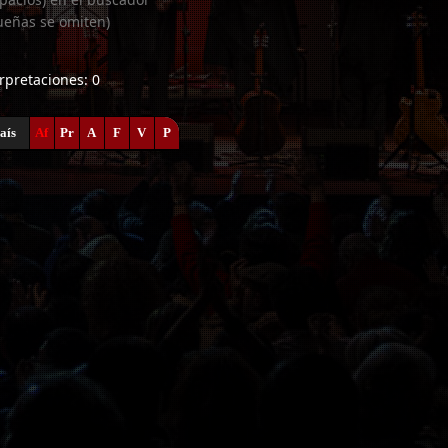
ueñas se omiten)
erpretaciones: 0
aís
Af
Pr
A
F
V
P