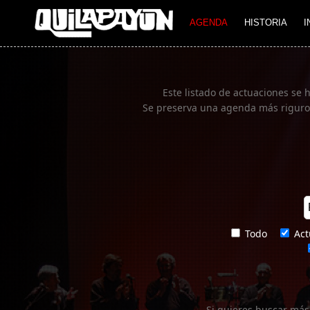
Imagen 01
AGENDA
HISTORIA
I
Este listado de actuaciones se 
Se preserva una agenda más rigurosa
Todo
Act
Si quieres buscar más