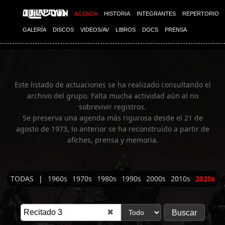
Imagen 01
AGENDA
HISTORIA
INTEGRANTES
REPERTORIO
GALERÍA
DISCOS
VIDEOS/AV
LIBROS
DOCS
PRENSA
Este listado de actuaciones se ha realizado consultando el
archivo del grupo. Falta mucha actividad aún al no
sobrevivir registros.
Se preserva una agenda más rigurosa desde el 21 de
agosto de 1973, lo anterior se ha reconstruído a partir de
afiches, prensa y memoria.
TODAS
|
1960s
1970s
1980s
1990s
2000s
2010s
2020s
✖