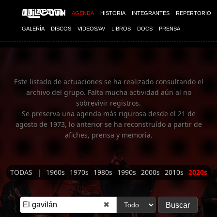
Imagen 01
AGENDA
HISTORIA
INTEGRANTES
REPERTORIO
GALERÍA
DISCOS
VIDEOS/AV
LIBROS
DOCS
PRENSA
Este listado de actuaciones se ha realizado consultando el
archivo del grupo. Falta mucha actividad aún al no
sobrevivir registros.
Se preserva una agenda más rigurosa desde el 21 de
agosto de 1973, lo anterior se ha reconstruído a partir de
afiches, prensa y memoria.
TODAS
|
1960s
1970s
1980s
1990s
2000s
2010s
2020s
✖