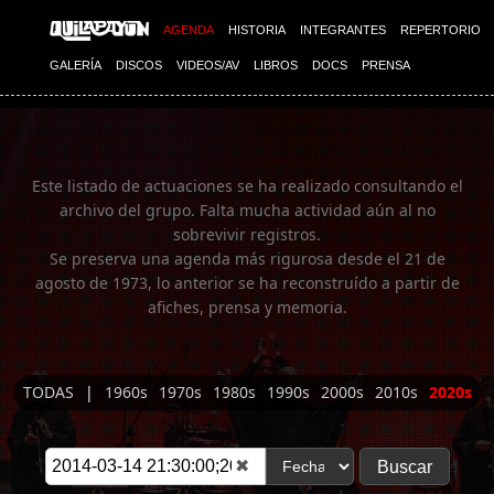
Imagen 01
AGENDA
HISTORIA
INTEGRANTES
REPERTORIO
GALERÍA
DISCOS
VIDEOS/AV
LIBROS
DOCS
PRENSA
Este listado de actuaciones se ha realizado consultando el
archivo del grupo. Falta mucha actividad aún al no
sobrevivir registros.
Se preserva una agenda más rigurosa desde el 21 de
agosto de 1973, lo anterior se ha reconstruído a partir de
afiches, prensa y memoria.
TODAS
|
1960s
1970s
1980s
1990s
2000s
2010s
2020s
✖