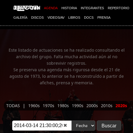
Imagen 01
AGENDA
HISTORIA
INTEGRANTES
REPERTORIO
GALERÍA
DISCOS
VIDEOS/AV
LIBROS
DOCS
PRENSA
Este listado de actuaciones se ha realizado consultando el
archivo del grupo. Falta mucha actividad aún al no
sobrevivir registros.
Se preserva una agenda más rigurosa desde el 21 de
agosto de 1973, lo anterior se ha reconstruído a partir de
afiches, prensa y memoria.
TODAS
|
1960s
1970s
1980s
1990s
2000s
2010s
2020s
✖