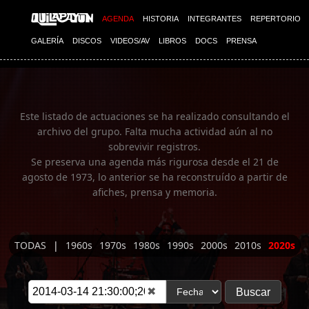
Imagen 01
AGENDA
HISTORIA
INTEGRANTES
REPERTORIO
GALERÍA
DISCOS
VIDEOS/AV
LIBROS
DOCS
PRENSA
Este listado de actuaciones se ha realizado consultando el
archivo del grupo. Falta mucha actividad aún al no
sobrevivir registros.
Se preserva una agenda más rigurosa desde el 21 de
agosto de 1973, lo anterior se ha reconstruído a partir de
afiches, prensa y memoria.
TODAS
|
1960s
1970s
1980s
1990s
2000s
2010s
2020s
✖