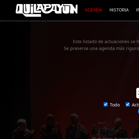
Imagen 01
AGENDA
HISTORIA
I
Este listado de actuaciones se 
Se preserva una agenda más rigurosa
Todo
Act
Si quieres buscar más