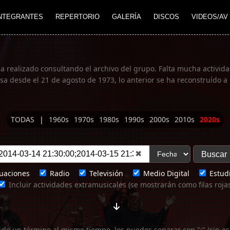
NTEGRANTES
REPERTORIO
GALERÍA
DISCOS
VIDEOS/AV
ha realizado consultando el archivo del grupo. Falta mucha actividad
 desde el 21 de agosto de 1973, lo anterior se ha reconstruído a 
TODAS
|
1960s
1970s
1980s
1990s
2000s
2010s
2020s
✖
uaciones
Radio
Televisión
Medio Digital
Estudi
Incluir actividades extramusicales (se mostrarán como filas roja
 de un término al mismo tiempo, los puedes separar con ";" (sin es