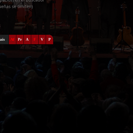
ueñas se omiten)
aís
Af
Pr
A
F
V
P