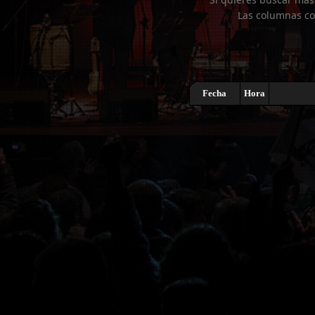
Las columnas co
Fecha
Hora