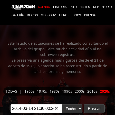
Imagen 01
AGENDA
HISTORIA
INTEGRANTES
REPERTORIO
GALERÍA
DISCOS
VIDEOS/AV
LIBROS
DOCS
PRENSA
Este listado de actuaciones se ha realizado consultando el
archivo del grupo. Falta mucha actividad aún al no
sobrevivir registros.
Se preserva una agenda más rigurosa desde el 21 de
agosto de 1973, lo anterior se ha reconstruído a partir de
afiches, prensa y memoria.
TODAS
|
1960s
1970s
1980s
1990s
2000s
2010s
2020s
✖