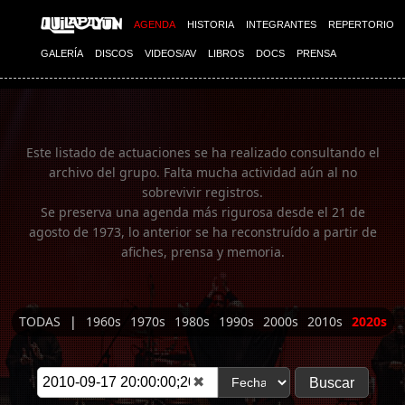
Imagen 01
AGENDA
HISTORIA
INTEGRANTES
REPERTORIO
GALERÍA
DISCOS
VIDEOS/AV
LIBROS
DOCS
PRENSA
Este listado de actuaciones se ha realizado consultando el
archivo del grupo. Falta mucha actividad aún al no
sobrevivir registros.
Se preserva una agenda más rigurosa desde el 21 de
agosto de 1973, lo anterior se ha reconstruído a partir de
afiches, prensa y memoria.
TODAS
|
1960s
1970s
1980s
1990s
2000s
2010s
2020s
✖