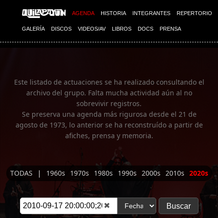
Imagen 01
AGENDA
HISTORIA
INTEGRANTES
REPERTORIO
GALERÍA
DISCOS
VIDEOS/AV
LIBROS
DOCS
PRENSA
Este listado de actuaciones se ha realizado consultando el
archivo del grupo. Falta mucha actividad aún al no
sobrevivir registros.
Se preserva una agenda más rigurosa desde el 21 de
agosto de 1973, lo anterior se ha reconstruído a partir de
afiches, prensa y memoria.
TODAS
|
1960s
1970s
1980s
1990s
2000s
2010s
2020s
✖