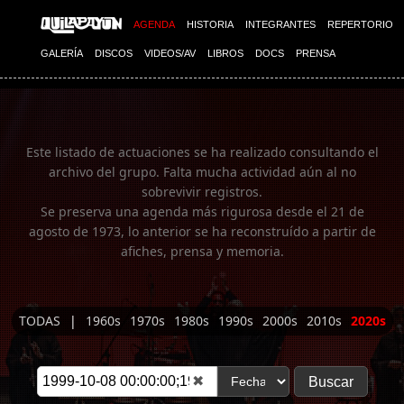
Imagen 01
AGENDA
HISTORIA
INTEGRANTES
REPERTORIO
GALERÍA
DISCOS
VIDEOS/AV
LIBROS
DOCS
PRENSA
Este listado de actuaciones se ha realizado consultando el
archivo del grupo. Falta mucha actividad aún al no
sobrevivir registros.
Se preserva una agenda más rigurosa desde el 21 de
agosto de 1973, lo anterior se ha reconstruído a partir de
afiches, prensa y memoria.
TODAS
|
1960s
1970s
1980s
1990s
2000s
2010s
2020s
✖