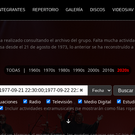
NTEGRANTES
REPERTORIO
GALERÍA
DISCOS
VIDEOS/AV
ha realizado consultando el archivo del grupo. Falta mucha actividad
 desde el 21 de agosto de 1973, lo anterior se ha reconstruído a 
TODAS
|
1960s
1970s
1980s
1990s
2000s
2010s
2020s
✖
uaciones
Radio
Televisión
Medio Digital
Estudi
Incluir actividades extramusicales (se mostrarán como filas roja
 de un término al mismo tiempo, los puedes separar con ";" (sin es