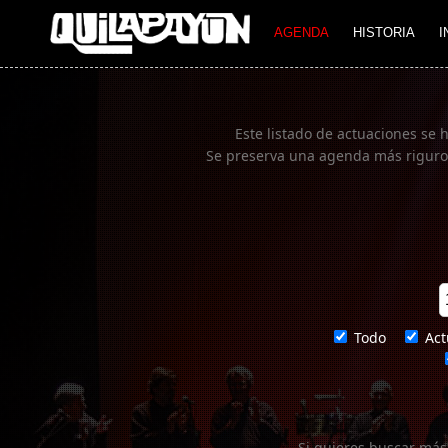
Imagen 01
AGENDA
HISTORIA
I
Este listado de actuaciones se 
Se preserva una agenda más rigurosa
Todo
Act
Si quieres buscar más