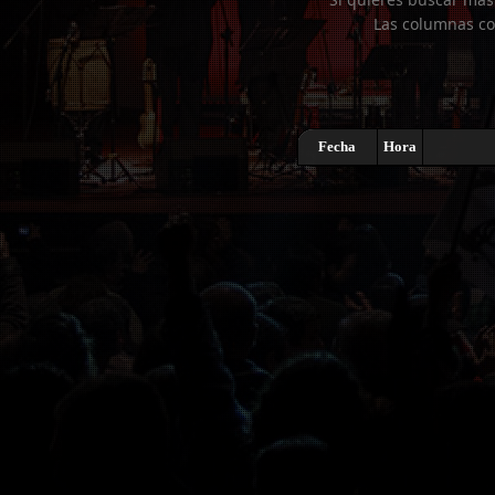
Las columnas co
Fecha
Hora