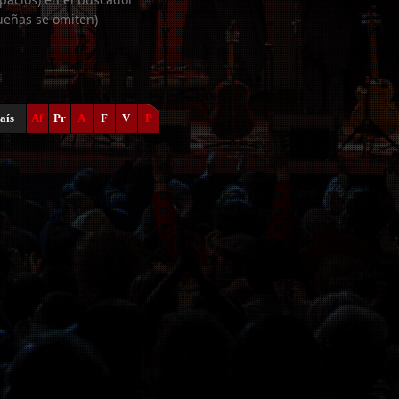
ueñas se omiten)
aís
Af
Pr
A
F
V
P