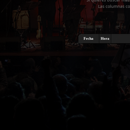
Las columnas co
Fecha
Hora