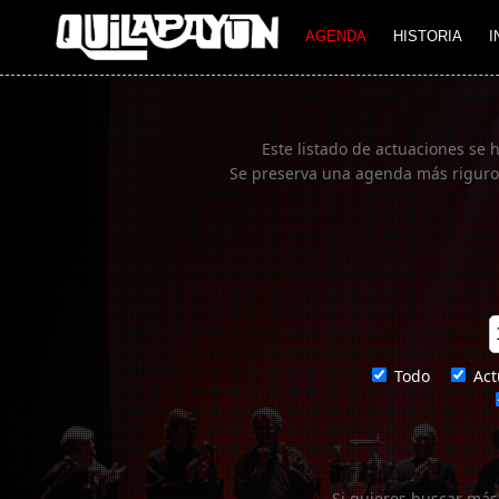
Imagen 01
AGENDA
HISTORIA
I
Este listado de actuaciones se 
Se preserva una agenda más rigurosa
Todo
Act
Si quieres buscar más