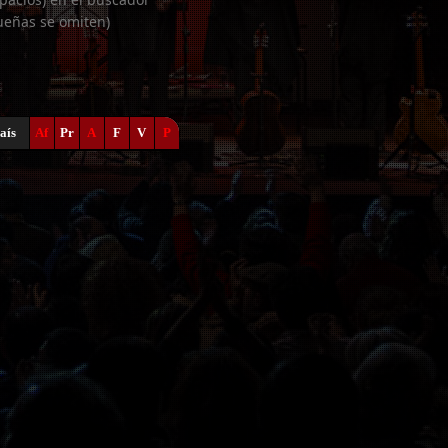
ueñas se omiten)
aís
Af
Pr
A
F
V
P