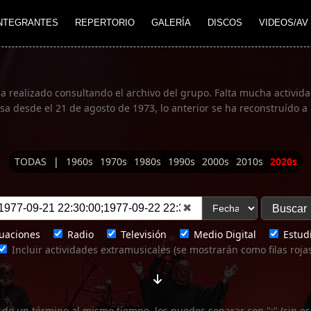
NTEGRANTES
REPERTORIO
GALERÍA
DISCOS
VIDEOS/AV
ha realizado consultando el archivo del grupo. Falta mucha actividad
 desde el 21 de agosto de 1973, lo anterior se ha reconstruído a 
TODAS
|
1960s
1970s
1980s
1990s
2000s
2010s
2020s
✖
uaciones
Radio
Televisión
Medio Digital
Estudi
Incluir actividades extramusicales (se mostrarán como filas roja
 de un término al mismo tiempo, los puedes separar con ";" (sin es