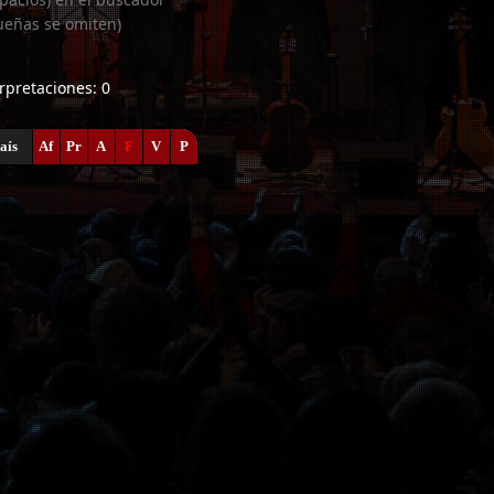
ueñas se omiten)
erpretaciones: 0
aís
Af
Pr
A
F
V
P