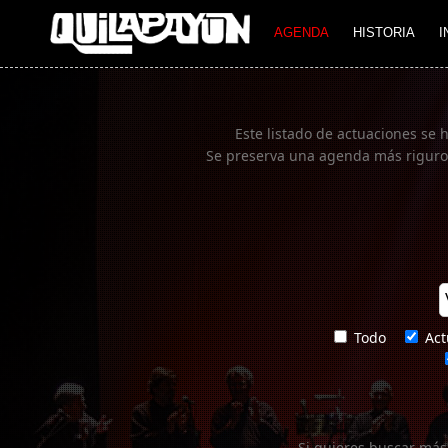
Imagen 01
AGENDA
HISTORIA
I
Este listado de actuaciones se 
Se preserva una agenda más rigurosa
Todo
Act
Si quieres buscar más