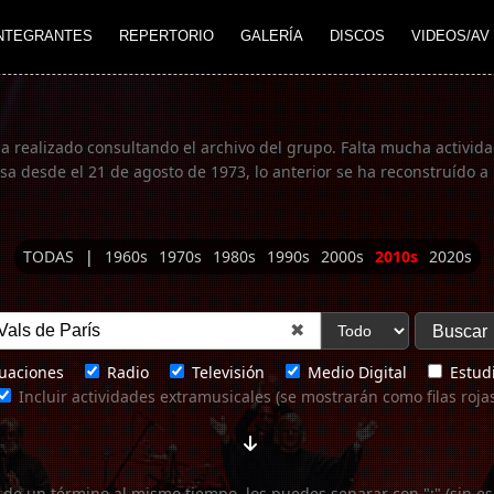
NTEGRANTES
REPERTORIO
GALERÍA
DISCOS
VIDEOS/AV
ha realizado consultando el archivo del grupo. Falta mucha actividad
 desde el 21 de agosto de 1973, lo anterior se ha reconstruído a 
TODAS
|
1960s
1970s
1980s
1990s
2000s
2010s
2020s
✖
uaciones
Radio
Televisión
Medio Digital
Estudi
Incluir actividades extramusicales (se mostrarán como filas roja
 de un término al mismo tiempo, los puedes separar con ";" (sin es