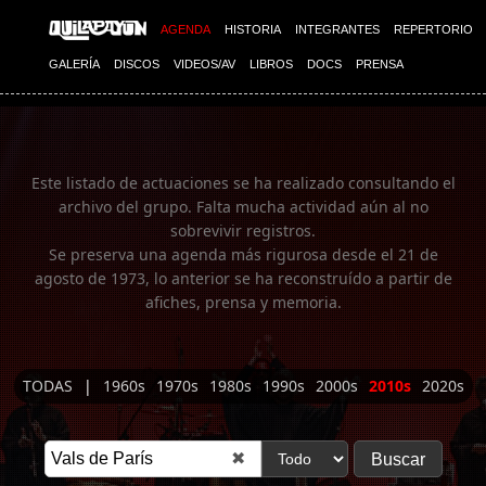
Imagen 01
AGENDA
HISTORIA
INTEGRANTES
REPERTORIO
GALERÍA
DISCOS
VIDEOS/AV
LIBROS
DOCS
PRENSA
Este listado de actuaciones se ha realizado consultando el
archivo del grupo. Falta mucha actividad aún al no
sobrevivir registros.
Se preserva una agenda más rigurosa desde el 21 de
agosto de 1973, lo anterior se ha reconstruído a partir de
afiches, prensa y memoria.
TODAS
|
1960s
1970s
1980s
1990s
2000s
2010s
2020s
✖