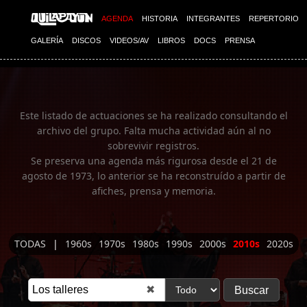
Imagen 01
AGENDA
HISTORIA
INTEGRANTES
REPERTORIO
GALERÍA
DISCOS
VIDEOS/AV
LIBROS
DOCS
PRENSA
Este listado de actuaciones se ha realizado consultando el
archivo del grupo. Falta mucha actividad aún al no
sobrevivir registros.
Se preserva una agenda más rigurosa desde el 21 de
agosto de 1973, lo anterior se ha reconstruído a partir de
afiches, prensa y memoria.
TODAS
|
1960s
1970s
1980s
1990s
2000s
2010s
2020s
✖