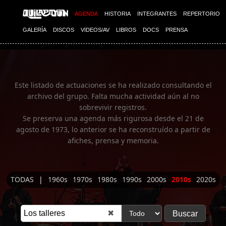
Imagen 01
AGENDA
HISTORIA
INTEGRANTES
REPERTORIO
GALERÍA
DISCOS
VIDEOS/AV
LIBROS
DOCS
PRENSA
Este listado de actuaciones se ha realizado consultando el
archivo del grupo. Falta mucha actividad aún al no
sobrevivir registros.
Se preserva una agenda más rigurosa desde el 21 de
agosto de 1973, lo anterior se ha reconstruído a partir de
afiches, prensa y memoria.
TODAS
|
1960s
1970s
1980s
1990s
2000s
2010s
2020s
✖