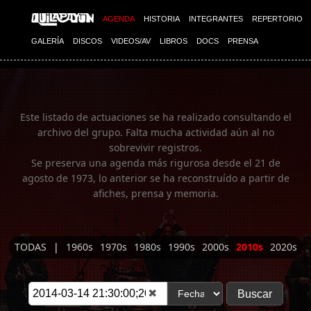
Imagen 01
AGENDA
HISTORIA
INTEGRANTES
REPERTORIO
GALERÍA
DISCOS
VIDEOS/AV
LIBROS
DOCS
PRENSA
Este listado de actuaciones se ha realizado consultando el
archivo del grupo. Falta mucha actividad aún al no
sobrevivir registros.
Se preserva una agenda más rigurosa desde el 21 de
agosto de 1973, lo anterior se ha reconstruído a partir de
afiches, prensa y memoria.
TODAS
|
1960s
1970s
1980s
1990s
2000s
2010s
2020s
✖