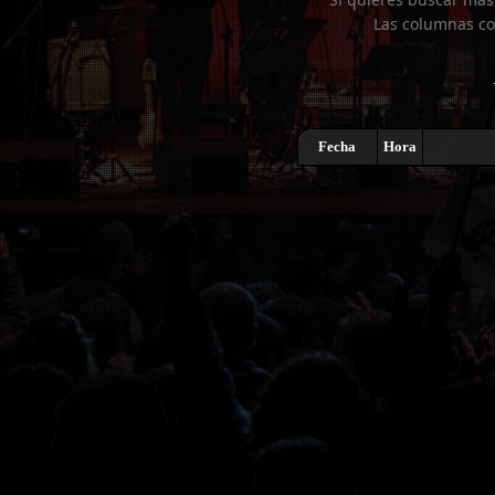
Las columnas co
Fecha
Hora