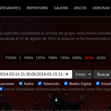
NTEGRANTES
REPERTORIO
GALERÍA
DISCOS
VIDEOS/AV
ha realizado consultando el archivo del grupo. Falta mucha actividad
 desde el 21 de agosto de 1973, lo anterior se ha reconstruído a 
TODAS
|
1960s
1970s
1980s
1990s
2000s
2010s
2020s
✖
uaciones
Radio
Televisión
Medio Digital
Estudi
Incluir actividades extramusicales (se mostrarán como filas roja
 de un término al mismo tiempo, los puedes separar con ";" (sin es