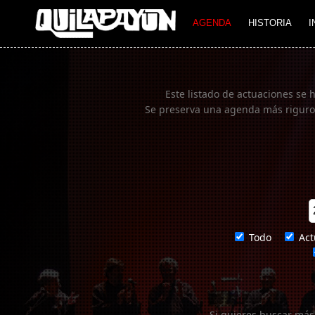
Imagen 01
AGENDA
HISTORIA
I
Este listado de actuaciones se 
Se preserva una agenda más rigurosa
Todo
Act
Si quieres buscar más