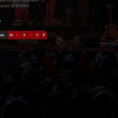
ueñas se omiten)
0
aís
Af
Pr
A
F
V
P