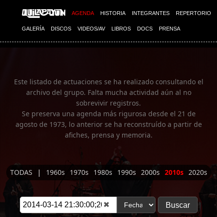
Imagen 01
AGENDA
HISTORIA
INTEGRANTES
REPERTORIO
GALERÍA
DISCOS
VIDEOS/AV
LIBROS
DOCS
PRENSA
Este listado de actuaciones se ha realizado consultando el
archivo del grupo. Falta mucha actividad aún al no
sobrevivir registros.
Se preserva una agenda más rigurosa desde el 21 de
agosto de 1973, lo anterior se ha reconstruído a partir de
afiches, prensa y memoria.
TODAS
|
1960s
1970s
1980s
1990s
2000s
2010s
2020s
✖