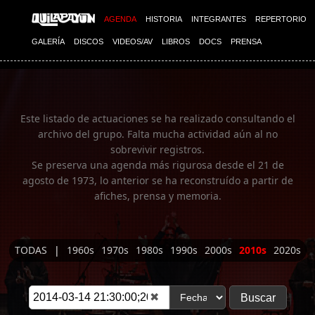
Imagen 01
AGENDA
HISTORIA
INTEGRANTES
REPERTORIO
GALERÍA
DISCOS
VIDEOS/AV
LIBROS
DOCS
PRENSA
Este listado de actuaciones se ha realizado consultando el
archivo del grupo. Falta mucha actividad aún al no
sobrevivir registros.
Se preserva una agenda más rigurosa desde el 21 de
agosto de 1973, lo anterior se ha reconstruído a partir de
afiches, prensa y memoria.
TODAS
|
1960s
1970s
1980s
1990s
2000s
2010s
2020s
✖