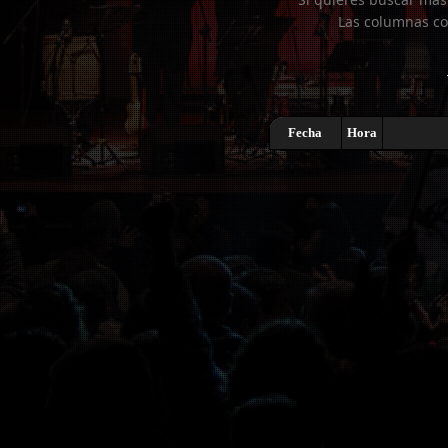
Las columnas co
Fecha
Hora