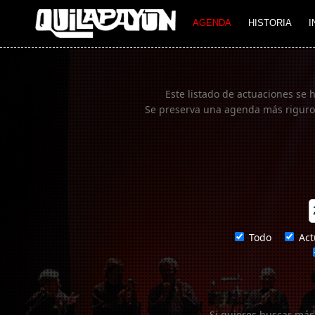
Imagen 01
AGENDA
HISTORIA
I
Este listado de actuaciones se 
Se preserva una agenda más rigurosa
Todo
Act
Si quieres buscar más