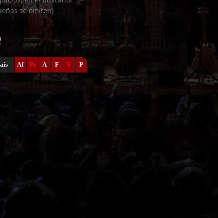
ueñas se omiten)
0
aís
Af
Pr
A
F
V
P