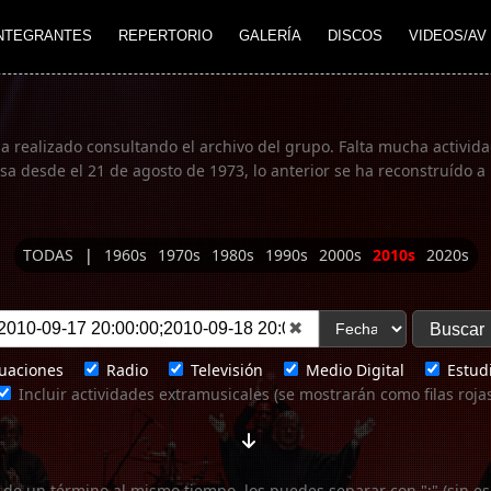
NTEGRANTES
REPERTORIO
GALERÍA
DISCOS
VIDEOS/AV
ha realizado consultando el archivo del grupo. Falta mucha actividad
 desde el 21 de agosto de 1973, lo anterior se ha reconstruído a 
TODAS
|
1960s
1970s
1980s
1990s
2000s
2010s
2020s
✖
uaciones
Radio
Televisión
Medio Digital
Estudi
Incluir actividades extramusicales (se mostrarán como filas roja
 de un término al mismo tiempo, los puedes separar con ";" (sin es