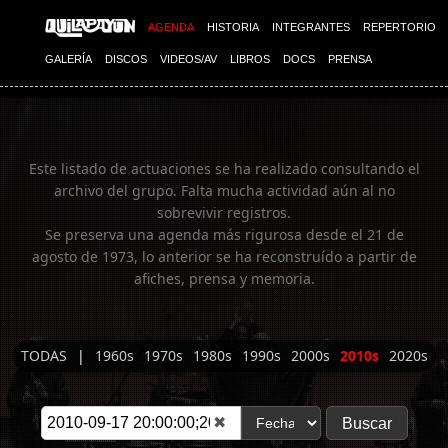
Imagen 01
AGENDA
HISTORIA
INTEGRANTES
REPERTORIO
GALERÍA
DISCOS
VIDEOS/AV
LIBROS
DOCS
PRENSA
Este listado de actuaciones se ha realizado consultando el
archivo del grupo. Falta mucha actividad aún al no
sobrevivir registros.
Se preserva una agenda más rigurosa desde el 21 de
agosto de 1973, lo anterior se ha reconstruído a partir de
afiches, prensa y memoria.
TODAS
|
1960s
1970s
1980s
1990s
2000s
2010s
2020s
✖