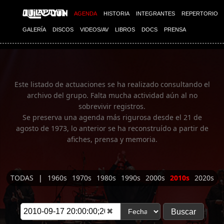
Imagen 01
AGENDA
HISTORIA
INTEGRANTES
REPERTORIO
GALERÍA
DISCOS
VIDEOS/AV
LIBROS
DOCS
PRENSA
Este listado de actuaciones se ha realizado consultando el
archivo del grupo. Falta mucha actividad aún al no
sobrevivir registros.
Se preserva una agenda más rigurosa desde el 21 de
agosto de 1973, lo anterior se ha reconstruído a partir de
afiches, prensa y memoria.
TODAS
|
1960s
1970s
1980s
1990s
2000s
2010s
2020s
✖