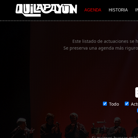
Imagen 01
AGENDA
HISTORIA
I
Este listado de actuaciones se 
Se preserva una agenda más rigurosa
Todo
Act
Si quieres buscar más