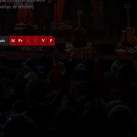
ueñas se omiten)
aís
Af
Pr
A
F
V
P