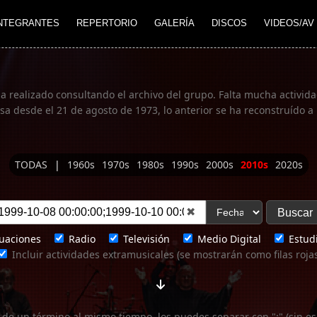
NTEGRANTES
REPERTORIO
GALERÍA
DISCOS
VIDEOS/AV
ha realizado consultando el archivo del grupo. Falta mucha actividad
 desde el 21 de agosto de 1973, lo anterior se ha reconstruído a 
TODAS
|
1960s
1970s
1980s
1990s
2000s
2010s
2020s
✖
uaciones
Radio
Televisión
Medio Digital
Estudi
Incluir actividades extramusicales (se mostrarán como filas roja
 de un término al mismo tiempo, los puedes separar con ";" (sin es