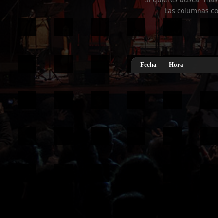
Las columnas co
Fecha
Hora