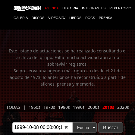
Imagen 01
AGENDA
HISTORIA
INTEGRANTES
REPERTORIO
GALERÍA
DISCOS
VIDEOS/AV
LIBROS
DOCS
PRENSA
Este listado de actuaciones se ha realizado consultando el
archivo del grupo. Falta mucha actividad aún al no
sobrevivir registros.
Se preserva una agenda más rigurosa desde el 21 de
agosto de 1973, lo anterior se ha reconstruído a partir de
afiches, prensa y memoria.
TODAS
|
1960s
1970s
1980s
1990s
2000s
2010s
2020s
✖