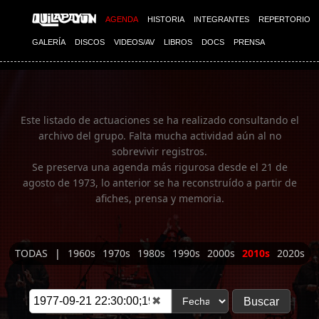
Imagen 01
AGENDA
HISTORIA
INTEGRANTES
REPERTORIO
GALERÍA
DISCOS
VIDEOS/AV
LIBROS
DOCS
PRENSA
Este listado de actuaciones se ha realizado consultando el
archivo del grupo. Falta mucha actividad aún al no
sobrevivir registros.
Se preserva una agenda más rigurosa desde el 21 de
agosto de 1973, lo anterior se ha reconstruído a partir de
afiches, prensa y memoria.
TODAS
|
1960s
1970s
1980s
1990s
2000s
2010s
2020s
✖