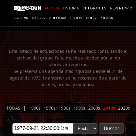
Imagen 01
AGENDA
HISTORIA
INTEGRANTES
REPERTORIO
GALERÍA
DISCOS
VIDEOS/AV
LIBROS
DOCS
PRENSA
Este listado de actuaciones se ha realizado consultando el
archivo del grupo. Falta mucha actividad aún al no
sobrevivir registros.
Se preserva una agenda más rigurosa desde el 21 de
agosto de 1973, lo anterior se ha reconstruído a partir de
afiches, prensa y memoria.
TODAS
|
1960s
1970s
1980s
1990s
2000s
2010s
2020s
✖