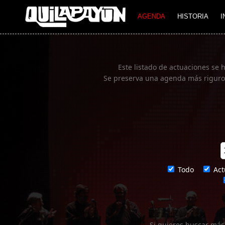
Imagen 01
AGENDA
HISTORIA
I
Este listado de actuaciones se 
Se preserva una agenda más rigurosa
Todo
Act
Si quieres buscar más