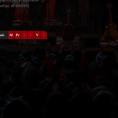
ueñas se omiten)
aís
Af
Pr
A
F
V
P