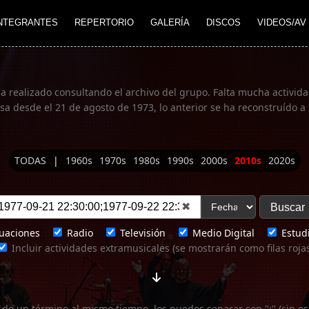
NTEGRANTES
REPERTORIO
GALERÍA
DISCOS
VIDEOS/AV
ha realizado consultando el archivo del grupo. Falta mucha actividad
 desde el 21 de agosto de 1973, lo anterior se ha reconstruído a 
TODAS
|
1960s
1970s
1980s
1990s
2000s
2010s
2020s
✖
uaciones
Radio
Televisión
Medio Digital
Estudi
Incluir actividades extramusicales (se mostrarán como filas roja
 de un término al mismo tiempo, los puedes separar con ";" (sin es