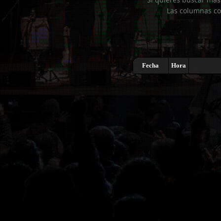
Las columnas co
Fecha
Hora