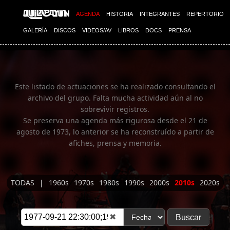
Imagen 01
AGENDA
HISTORIA
INTEGRANTES
REPERTORIO
GALERÍA
DISCOS
VIDEOS/AV
LIBROS
DOCS
PRENSA
Este listado de actuaciones se ha realizado consultando el
archivo del grupo. Falta mucha actividad aún al no
sobrevivir registros.
Se preserva una agenda más rigurosa desde el 21 de
agosto de 1973, lo anterior se ha reconstruído a partir de
afiches, prensa y memoria.
TODAS
|
1960s
1970s
1980s
1990s
2000s
2010s
2020s
✖