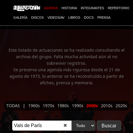
Imagen 01
AGENDA
HISTORIA
INTEGRANTES
REPERTORIO
GALERÍA
DISCOS
VIDEOS/AV
LIBROS
DOCS
PRENSA
Este listado de actuaciones se ha realizado consultando el
archivo del grupo. Falta mucha actividad aún al no
sobrevivir registros.
Se preserva una agenda más rigurosa desde el 21 de
agosto de 1973, lo anterior se ha reconstruído a partir de
afiches, prensa y memoria.
TODAS
|
1960s
1970s
1980s
1990s
2000s
2010s
2020s
✖