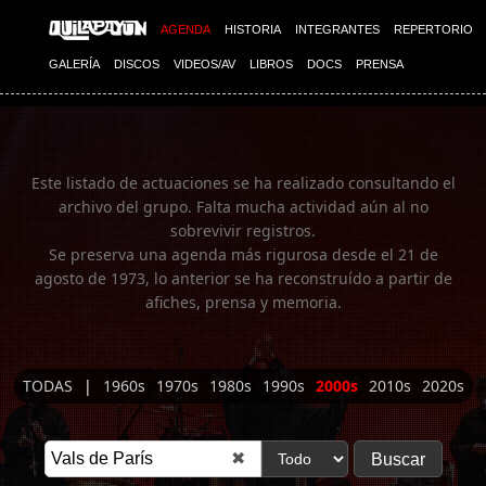
Imagen 01
AGENDA
HISTORIA
INTEGRANTES
REPERTORIO
GALERÍA
DISCOS
VIDEOS/AV
LIBROS
DOCS
PRENSA
Este listado de actuaciones se ha realizado consultando el
archivo del grupo. Falta mucha actividad aún al no
sobrevivir registros.
Se preserva una agenda más rigurosa desde el 21 de
agosto de 1973, lo anterior se ha reconstruído a partir de
afiches, prensa y memoria.
TODAS
|
1960s
1970s
1980s
1990s
2000s
2010s
2020s
✖