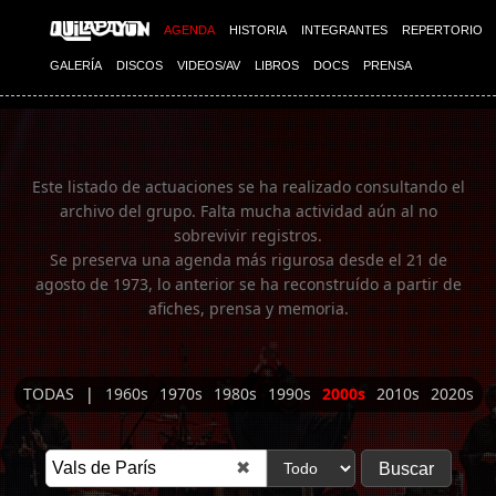
Imagen 01
AGENDA
HISTORIA
INTEGRANTES
REPERTORIO
GALERÍA
DISCOS
VIDEOS/AV
LIBROS
DOCS
PRENSA
Este listado de actuaciones se ha realizado consultando el
archivo del grupo. Falta mucha actividad aún al no
sobrevivir registros.
Se preserva una agenda más rigurosa desde el 21 de
agosto de 1973, lo anterior se ha reconstruído a partir de
afiches, prensa y memoria.
TODAS
|
1960s
1970s
1980s
1990s
2000s
2010s
2020s
✖