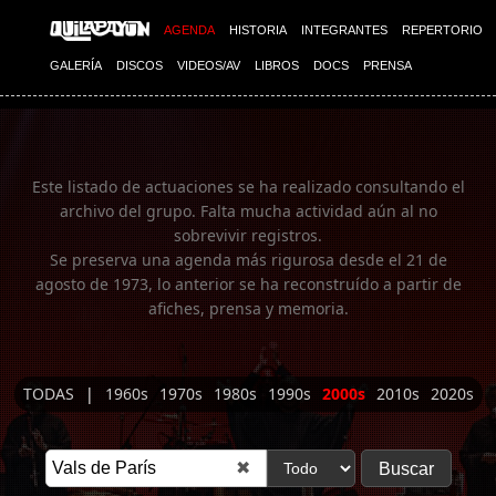
Imagen 01
AGENDA
HISTORIA
INTEGRANTES
REPERTORIO
GALERÍA
DISCOS
VIDEOS/AV
LIBROS
DOCS
PRENSA
Este listado de actuaciones se ha realizado consultando el
archivo del grupo. Falta mucha actividad aún al no
sobrevivir registros.
Se preserva una agenda más rigurosa desde el 21 de
agosto de 1973, lo anterior se ha reconstruído a partir de
afiches, prensa y memoria.
TODAS
|
1960s
1970s
1980s
1990s
2000s
2010s
2020s
✖