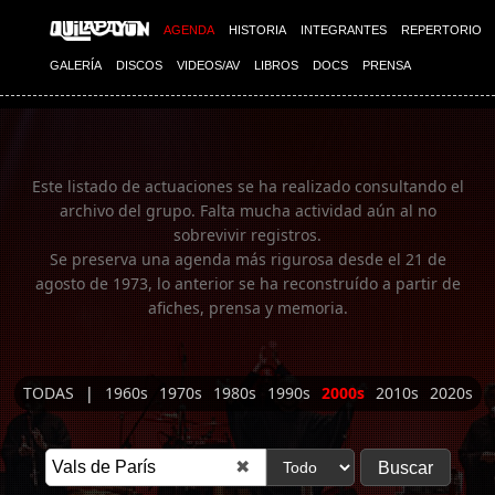
Imagen 01
AGENDA
HISTORIA
INTEGRANTES
REPERTORIO
GALERÍA
DISCOS
VIDEOS/AV
LIBROS
DOCS
PRENSA
Este listado de actuaciones se ha realizado consultando el
archivo del grupo. Falta mucha actividad aún al no
sobrevivir registros.
Se preserva una agenda más rigurosa desde el 21 de
agosto de 1973, lo anterior se ha reconstruído a partir de
afiches, prensa y memoria.
TODAS
|
1960s
1970s
1980s
1990s
2000s
2010s
2020s
✖