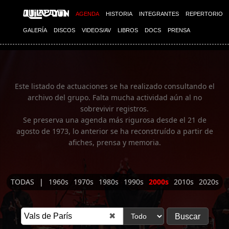
Imagen 01
AGENDA
HISTORIA
INTEGRANTES
REPERTORIO
GALERÍA
DISCOS
VIDEOS/AV
LIBROS
DOCS
PRENSA
Este listado de actuaciones se ha realizado consultando el
archivo del grupo. Falta mucha actividad aún al no
sobrevivir registros.
Se preserva una agenda más rigurosa desde el 21 de
agosto de 1973, lo anterior se ha reconstruído a partir de
afiches, prensa y memoria.
TODAS
|
1960s
1970s
1980s
1990s
2000s
2010s
2020s
✖