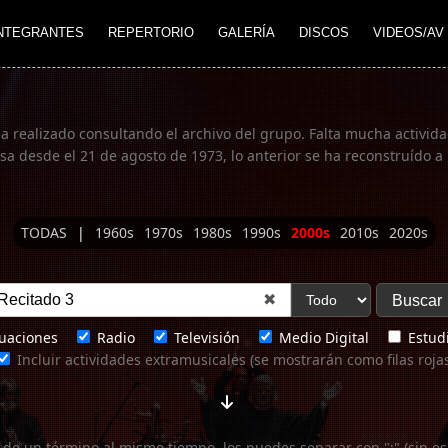
NTEGRANTES
REPERTORIO
GALERÍA
DISCOS
VIDEOS/AV
ha realizado consultando el archivo del grupo. Falta mucha actividad
 desde el 21 de agosto de 1973, lo anterior se ha reconstruído a 
TODAS
|
1960s
1970s
1980s
1990s
2000s
2010s
2020s
✖
uaciones
Radio
Televisión
Medio Digital
Estudi
Incluir actividades extramusicales (se mostrarán como filas roja
 de un término al mismo tiempo, los puedes separar con ";" (sin es