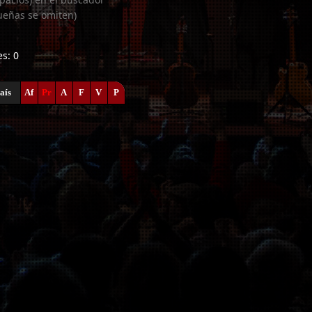
ueñas se omiten)
es: 0
aís
Af
Pr
A
F
V
P