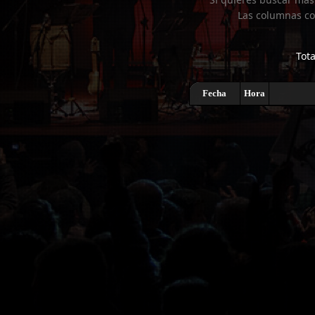
Las columnas co
Tota
Fecha
Hora