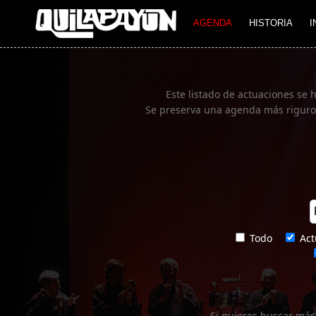
Imagen 01
AGENDA
HISTORIA
I
Este listado de actuaciones se 
Se preserva una agenda más rigurosa
Todo
Act
Si quieres buscar más