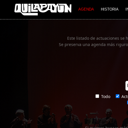
Imagen 01
AGENDA
HISTORIA
I
Este listado de actuaciones se 
Se preserva una agenda más rigurosa
Todo
Act
Si quieres buscar más