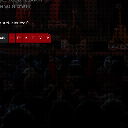
ueñas se omiten)
erpretaciones: 0
aís
Af
Pr
A
F
V
P