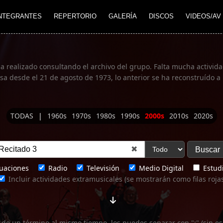
NTEGRANTES
REPERTORIO
GALERÍA
DISCOS
VIDEOS/AV
ha realizado consultando el archivo del grupo. Falta mucha actividad
 desde el 21 de agosto de 1973, lo anterior se ha reconstruído a 
TODAS
|
1960s
1970s
1980s
1990s
2000s
2010s
2020s
✖
uaciones
Radio
Televisión
Medio Digital
Estudi
Incluir actividades extramusicales (se mostrarán como filas roja
 de un término al mismo tiempo, los puedes separar con ";" (sin es