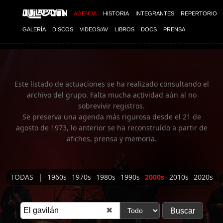
Imagen 01
AGENDA
HISTORIA
INTEGRANTES
REPERTORIO
GALERÍA
DISCOS
VIDEOS/AV
LIBROS
DOCS
PRENSA
Este listado de actuaciones se ha realizado consultando el
archivo del grupo. Falta mucha actividad aún al no
sobrevivir registros.
Se preserva una agenda más rigurosa desde el 21 de
agosto de 1973, lo anterior se ha reconstruído a partir de
afiches, prensa y memoria.
TODAS
|
1960s
1970s
1980s
1990s
2000s
2010s
2020s
✖