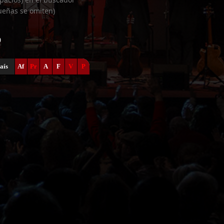
ueñas se omiten)
0
aís
Af
Pr
A
F
V
P