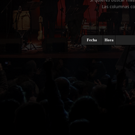
Las columnas co
Fecha
Hora