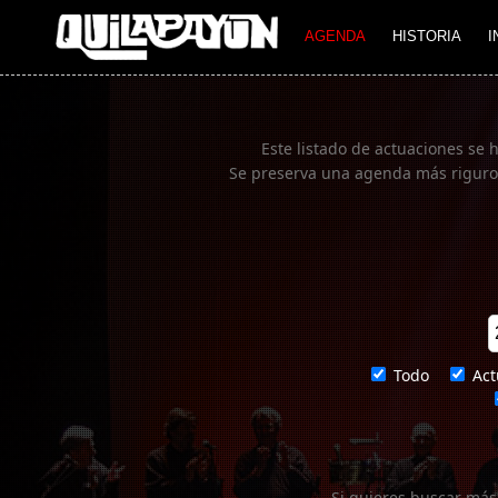
Imagen 01
AGENDA
HISTORIA
I
Este listado de actuaciones se 
Se preserva una agenda más rigurosa
Todo
Act
Si quieres buscar más