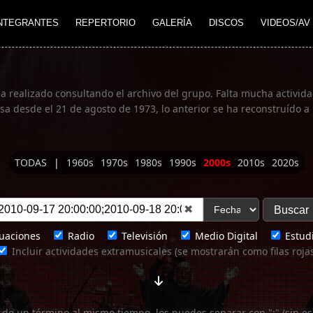
NTEGRANTES
REPERTORIO
GALERÍA
DISCOS
VIDEOS/AV
ha realizado consultando el archivo del grupo. Falta mucha actividad
 desde el 21 de agosto de 1973, lo anterior se ha reconstruído a 
TODAS
|
1960s
1970s
1980s
1990s
2000s
2010s
2020s
✖
uaciones
Radio
Televisión
Medio Digital
Estudi
Incluir actividades extramusicales (se mostrarán como filas roja
 de un término al mismo tiempo, los puedes separar con ";" (sin es