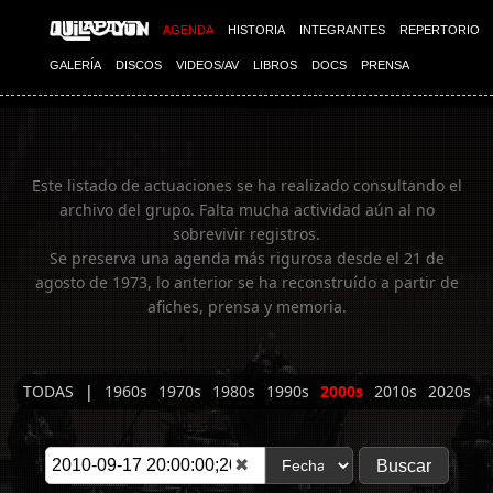
Imagen 01
AGENDA
HISTORIA
INTEGRANTES
REPERTORIO
GALERÍA
DISCOS
VIDEOS/AV
LIBROS
DOCS
PRENSA
Este listado de actuaciones se ha realizado consultando el
archivo del grupo. Falta mucha actividad aún al no
sobrevivir registros.
Se preserva una agenda más rigurosa desde el 21 de
agosto de 1973, lo anterior se ha reconstruído a partir de
afiches, prensa y memoria.
TODAS
|
1960s
1970s
1980s
1990s
2000s
2010s
2020s
✖