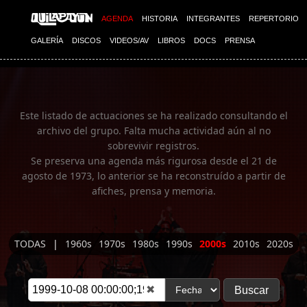
Imagen 01
AGENDA
HISTORIA
INTEGRANTES
REPERTORIO
GALERÍA
DISCOS
VIDEOS/AV
LIBROS
DOCS
PRENSA
Este listado de actuaciones se ha realizado consultando el
archivo del grupo. Falta mucha actividad aún al no
sobrevivir registros.
Se preserva una agenda más rigurosa desde el 21 de
agosto de 1973, lo anterior se ha reconstruído a partir de
afiches, prensa y memoria.
TODAS
|
1960s
1970s
1980s
1990s
2000s
2010s
2020s
✖