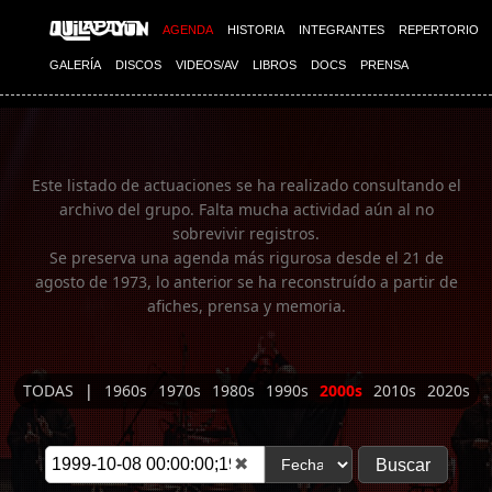
Imagen 01
AGENDA
HISTORIA
INTEGRANTES
REPERTORIO
GALERÍA
DISCOS
VIDEOS/AV
LIBROS
DOCS
PRENSA
Este listado de actuaciones se ha realizado consultando el
archivo del grupo. Falta mucha actividad aún al no
sobrevivir registros.
Se preserva una agenda más rigurosa desde el 21 de
agosto de 1973, lo anterior se ha reconstruído a partir de
afiches, prensa y memoria.
TODAS
|
1960s
1970s
1980s
1990s
2000s
2010s
2020s
✖