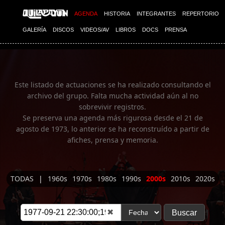
Imagen 01
AGENDA
HISTORIA
INTEGRANTES
REPERTORIO
GALERÍA
DISCOS
VIDEOS/AV
LIBROS
DOCS
PRENSA
Este listado de actuaciones se ha realizado consultando el
archivo del grupo. Falta mucha actividad aún al no
sobrevivir registros.
Se preserva una agenda más rigurosa desde el 21 de
agosto de 1973, lo anterior se ha reconstruído a partir de
afiches, prensa y memoria.
TODAS
|
1960s
1970s
1980s
1990s
2000s
2010s
2020s
✖